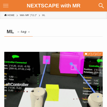
NEXTSCAPE with MR
HOME
With MR ブログ
ML
ML
– tag –
テクノロジー