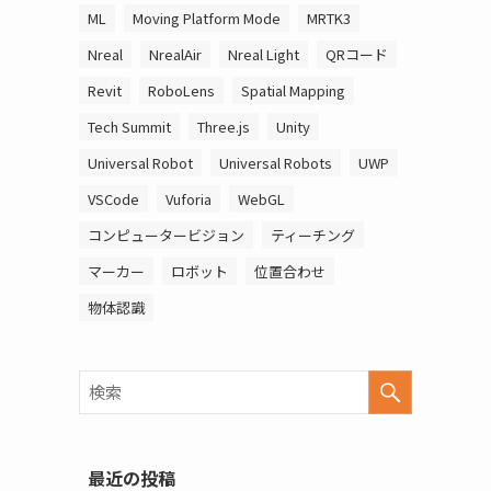
ML
Moving Platform Mode
MRTK3
Nreal
NrealAir
Nreal Light
QRコード
Revit
RoboLens
Spatial Mapping
Tech Summit
Three.js
Unity
Universal Robot
Universal Robots
UWP
VSCode
Vuforia
WebGL
コンピュータービジョン
ティーチング
マーカー
ロボット
位置合わせ
物体認識
最近の投稿