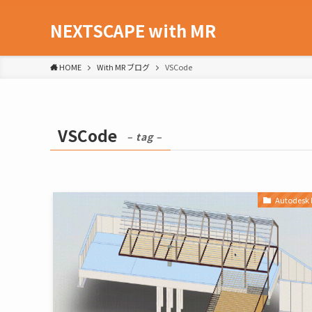
NEXTSCAPE with MR
HOME
With MR ブログ
VSCode
VSCode
– tag –
Autodesk 