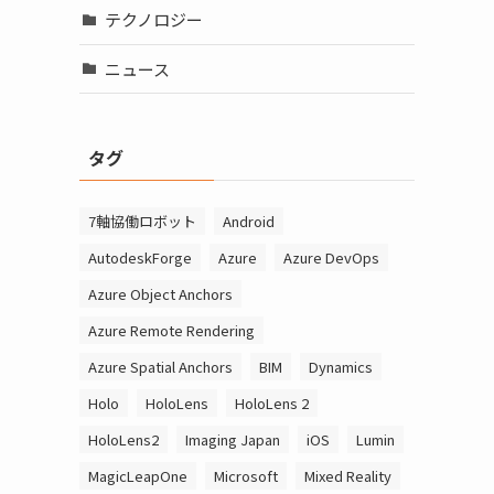
テクノロジー
ニュース
タグ
7軸協働ロボット
Android
AutodeskForge
Azure
Azure DevOps
Azure Object Anchors
Azure Remote Rendering
Azure Spatial Anchors
BIM
Dynamics
Holo
HoloLens
HoloLens 2
HoloLens2
Imaging Japan
iOS
Lumin
MagicLeapOne
Microsoft
Mixed Reality