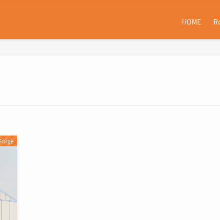
HOME
R
Forge