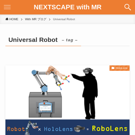
NEXTSCAPE with MR
HOME
With MR ブログ
Universal Robot
Universal Robot
– tag –
HoloLens