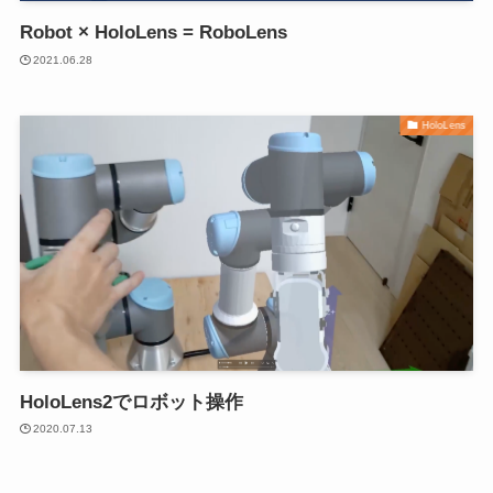
Robot × HoloLens = RoboLens
2021.06.28
HoloLens
HoloLens2でロボット操作
2020.07.13