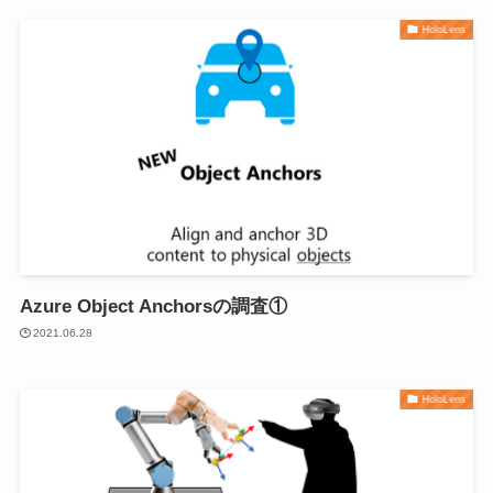
HoloLens
Azure Object Anchorsの調査①
2021.06.28
HoloLens