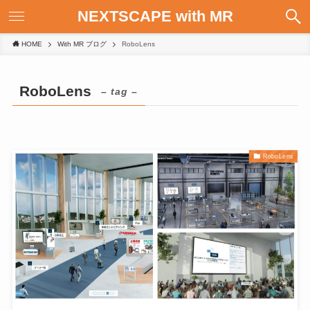
NEXTSCAPE with MR
HOME
With MR ブログ
RoboLens
RoboLens
– tag –
RoboLens