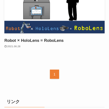
Robot × HoloLens = RoboLens
2021.06.28
1
リンク