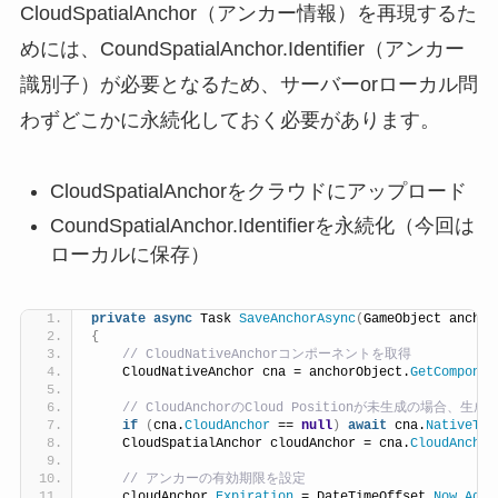
CloudSpatialAnchor（アンカー情報）を再現するた
めには、CoundSpatialAnchor.Identifier（アンカー
識別子）が必要となるため、サーバーorローカル問
わずどこかに永続化しておく必要があります。
CloudSpatialAnchorをクラウドにアップロード
CoundSpatialAnchor.Identifierを永続化（今回は
ローカルに保存）
private
async
 Task 
SaveAnchorAsync
(
GameObject anchor
{
 // CloudNativeAnchorコンポーネントを取得
    CloudNativeAnchor cna = anchorObject.
GetComponen
 // CloudAnchorのCloud Positionが未生成の場合、生成
if
(
cna.
CloudAnchor
 == 
null
)
await
 cna.
NativeToC
    CloudSpatialAnchor cloudAnchor = cna.
CloudAnchor
 // アンカーの有効期限を設定
    cloudAnchor.
Expiration
 = DateTimeOffset.
Now
.
AddD