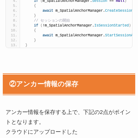
if
(
m_SpatialAnchorManager.
Session
 == 
null
)
{
await
 m_SpatialAnchorManager.
CreateSessionAs
}
 // セッションの開始
if
(
!m_SpatialAnchorManager.
IsSessionStarted
)
{
await
 m_SpatialAnchorManager.
StartSessionAsy
}
}
②アンカー情報の保存
アンカー情報を保存する上で、下記の2点がポイン
トとなります。
クラウドにアップロードした