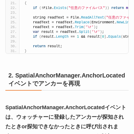
{
if
(
!File.
Exists
(
"任意のファイルパス"
))
return
nul
    string readText = File.
ReadAllText
(
"任意のファイル
    readText = readText.
Replace
(
Environment.
NewLine
,
    readText = readText.
Trim
(
'\r'
)
;
var
 result = readText.
Split
(
'\r'
)
;
if
(
result.
Length
 == 
1
 && result
[
0
]
.
Equals
(
strin
return
 result;
}
2. SpatialAnchorManager.AnchorLocated
イベントでアンカーを再現
SpatialAnchorManager.AnchorLocatedイベント
は、ウォッチャーに登録したアンカーが探知され
たときor探知できなかったときに呼び出されま