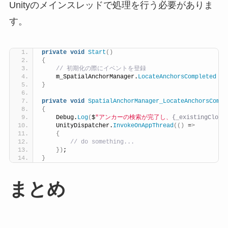
Unityのメインスレッドで処理を行う必要がありま
す。
private
void
Start
()
{
 // 初期化の際にイベントを登録
    m_SpatialAnchorManager.
LocateAnchorsCompleted
 +=
}
private
void
SpatialAnchorManager_LocateAnchorsCompl
{
    Debug.
Log
(
$
"アンカーの検索が完了し、
{_existingCloud
    UnityDispatcher.
InvokeOnAppThread
(()
 =
>
{
 // do something...
})
;
}
まとめ