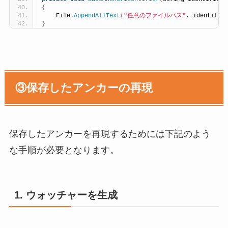
{
    File.
AppendAllText
(
"任意のファイルパス"
, identifie
}
③保存したアンカーの再現
保存したアンカーを再現するためには下記のよう
な手順が必要となります。
1. ウォッチャーを生成