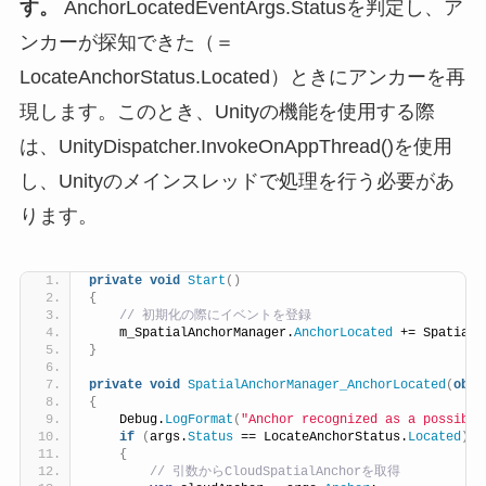
す。
AnchorLocatedEventArgs.Statusを判定し、ア
ンカーが探知できた（＝
LocateAnchorStatus.Located）ときにアンカーを再
現します。このとき、Unityの機能を使用する際
は、UnityDispatcher.InvokeOnAppThread()を使用
し、Unityのメインスレッドで処理を行う必要があ
ります。
private
void
Start
()
{
 // 初期化の際にイベントを登録
    m_SpatialAnchorManager.
AnchorLocated
 += SpatialA
}
private
void
SpatialAnchorManager_AnchorLocated
(
obje
{
    Debug.
LogFormat
(
"Anchor recognized as a possible
if
(
args.
Status
 == LocateAnchorStatus.
Located
)
{
 // 引数からCloudSpatialAnchorを取得