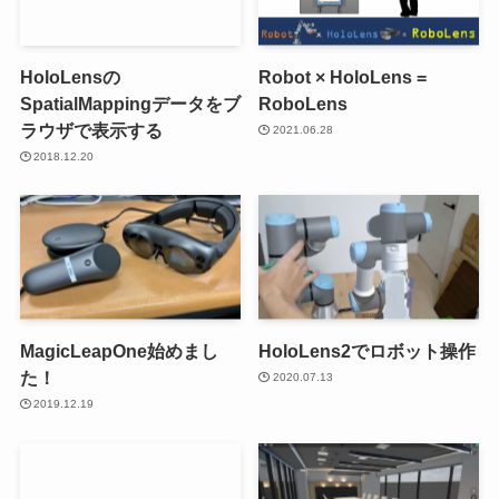
HoloLensの
Robot × HoloLens =
SpatialMappingデータをブ
RoboLens
ラウザで表示する
2021.06.28
2018.12.20
MagicLeapOne始めまし
HoloLens2でロボット操作
た！
2020.07.13
2019.12.19