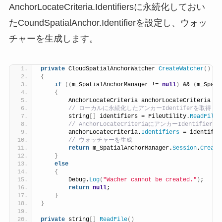
AnchorLocateCriteria.Identifiersに永続化しておい
たCoundSpatialAnchor.Identifierを設定し、ウォッ
チャーを生成します。
private
 CloudSpatialAnchorWatcher 
CreateWatcher
()
{
if
((
m_SpatialAnchorManager != 
null
)
 && 
(
m_Spati
{
        AnchorLocateCriteria anchorLocateCriteria = 
 // ローカルに永続化したアンカーIdentiferを取得
        string
[]
 identifiers = FileUtility.
ReadFile
(
 // AnchorLocateCriteriaにアンカーIdentifier
        anchorLocateCriteria.
Identifiers
 = identifie
 // ウォッチャーを生成
return
 m_SpatialAnchorManager.
Session
.
Create
}
else
{
        Debug.
Log
(
"Wacher cannot be created."
)
;
return
null
;
}
}
private
 string
[]
ReadFile
()