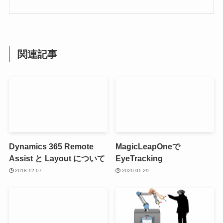
関連記事
Dynamics 365 Remote
MagicLeapOneで
Assist と Layout について
EyeTracking
2018.12.07
2020.01.29