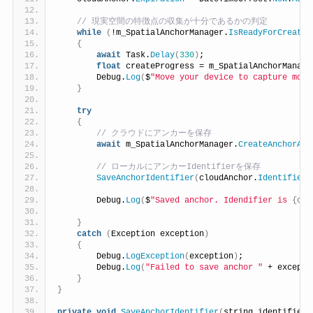
 // 現実空間の特徴点の収集が十分であるかの判定
while
(
!m_SpatialAnchorManager.
IsReadyForCreate
)
{
await
 Task.
Delay
(
330
)
;
float
 createProgress = m_SpatialAnchorManage
        Debug.
Log
(
$
"Move your device to capture more
}
try
{
 // クラウドにアンカーを保存
await
 m_SpatialAnchorManager.
CreateAnchorAsy
 // ローカルにアンカーIdentifierを保存
SaveAnchorIdentifier
(
cloudAnchor.
Identifier
)
        Debug.
Log
(
$
"Saved anchor. Idendifier is 
{clo
}
catch
(
Exception exception
)
{
        Debug.
LogException
(
exception
)
;
        Debug.
Log
(
"Failed to save anchor "
 + excepti
}
}
private
void
SaveAnchorIdentifier
(
string identifier
)