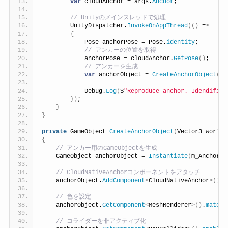
var
 cloudAnchor = args.
Anchor
;
 // Unityのメインスレッドで処理
        UnityDispatcher.
InvokeOnAppThread
(()
 =
>
{
            Pose anchorPose = Pose.
identity
;
 // アンカーの位置を取得
            anchorPose = cloudAnchor.
GetPose
()
;
 // アンカーを生成
var
 anchorObject = 
CreateAnchorObject
(
an
            Debug.
Log
(
$
"Reproduce anchor. Idendifier
})
;
}
}
private
 GameObject 
CreateAnchorObject
(
Vector3 worldP
{
 // アンカー用のGameObjectを生成
    GameObject anchorObject = 
Instantiate
(
m_AnchorPr
 // CloudNativeAnchorコンポーネントをアタッチ
    anchorObject.
AddComponent
<
CloudNativeAnchor
>()
;
 // 色を設定
    anchorObject.
GetComponent
<
MeshRenderer
>()
.
materi
 // コライダーを非アクティブ化